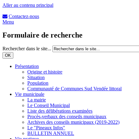
Aller au contenu principal
Contactez-nous
Menu
Formulaire de recherche
Rechercher dans le site...
Présentation
Origine et histoire
Situation
Population
Communauté de Communes Sud Vendée littoral
Vie municipale
La mairie
Le Conseil Municipal
Liste des délibérations examinées
Procès-verbaux des conseils municipaux
Archives des conseils municipaux (2019-2022)
Le "Pineaux Infos"
BULLETIN ANNUEL
Vie pratique