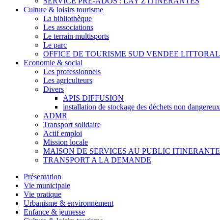
SERVICE PRE-ADOS : LAY Z'ITINERANTES
Culture & loisirs tourisme
La bibliothèque
Les associations
Le terrain multisports
Le parc
OFFICE DE TOURISME SUD VENDEE LITTORAL
Economie & social
Les professionnels
Les agriculteurs
Divers
APIS DIFFUSION
installation de stockage des déchets non dangereux
ADMR
Transport solidaire
Actif emploi
Mission locale
MAISON DE SERVICES AU PUBLIC ITINERANTE
TRANSPORT A LA DEMANDE
Présentation
Vie municipale
Vie pratique
Urbanisme & environnement
Enfance & jeunesse