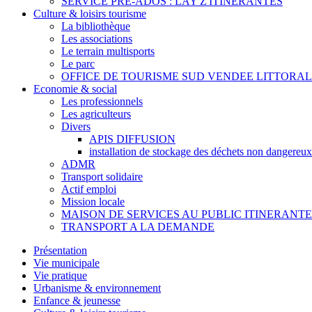
SERVICE PRE-ADOS : LAY Z'ITINERANTES
Culture & loisirs tourisme
La bibliothèque
Les associations
Le terrain multisports
Le parc
OFFICE DE TOURISME SUD VENDEE LITTORAL
Economie & social
Les professionnels
Les agriculteurs
Divers
APIS DIFFUSION
installation de stockage des déchets non dangereux
ADMR
Transport solidaire
Actif emploi
Mission locale
MAISON DE SERVICES AU PUBLIC ITINERANTE
TRANSPORT A LA DEMANDE
Présentation
Vie municipale
Vie pratique
Urbanisme & environnement
Enfance & jeunesse