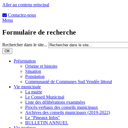
Aller au contenu principal
Contactez-nous
Menu
Formulaire de recherche
Rechercher dans le site...
Présentation
Origine et histoire
Situation
Population
Communauté de Communes Sud Vendée littoral
Vie municipale
La mairie
Le Conseil Municipal
Liste des délibérations examinées
Procès-verbaux des conseils municipaux
Archives des conseils municipaux (2019-2022)
Le "Pineaux Infos"
BULLETIN ANNUEL
Vie pratique