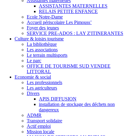
Assistantes maternelles
ASSISTANTES MATERNELLES
RELAIS PETITE ENFANCE
Ecole Notre-Dame
Accueil périscolaire Les Pimouss’
Foyer des jeunes
SERVICE PRE-ADOS : LAY Z'ITINERANTES
Culture & loisirs tourisme
La bibliothèque
Les associations
Le terrain multisports
Le parc
OFFICE DE TOURISME SUD VENDEE
LITTORAL
Economie & social
Les professionnels
Les agriculteurs
Divers
APIS DIFFUSION
installation de stockage des déchets non
dangereux
ADMR
Transport solidaire
Actif emploi
Mission locale