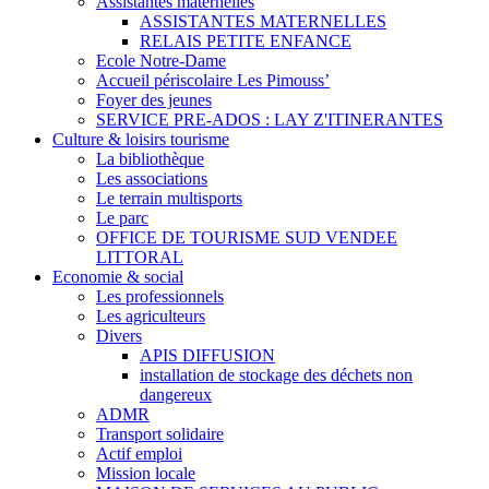
Assistantes maternelles
ASSISTANTES MATERNELLES
RELAIS PETITE ENFANCE
Ecole Notre-Dame
Accueil périscolaire Les Pimouss’
Foyer des jeunes
SERVICE PRE-ADOS : LAY Z'ITINERANTES
Culture & loisirs tourisme
La bibliothèque
Les associations
Le terrain multisports
Le parc
OFFICE DE TOURISME SUD VENDEE
LITTORAL
Economie & social
Les professionnels
Les agriculteurs
Divers
APIS DIFFUSION
installation de stockage des déchets non
dangereux
ADMR
Transport solidaire
Actif emploi
Mission locale