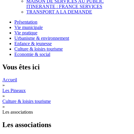
MAISON DE SERVICES AU PUBLIC
ITINERANTE : FRANCE SERVICES
TRANSPORT A LA DEMANDE
Présentation
Vie municipale
Vie pratique
Urbanisme & environnement
Enfance & jeunesse
Culture & loisirs tourisme
Economie & social
Vous êtes ici
Accueil
»
Les Pineaux
»
Culture & loisirs tourisme
»
Les associations
Les associations