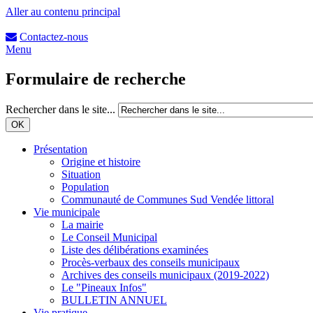
Aller au contenu principal
Contactez-nous
Menu
Formulaire de recherche
Rechercher dans le site...
Présentation
Origine et histoire
Situation
Population
Communauté de Communes Sud Vendée littoral
Vie municipale
La mairie
Le Conseil Municipal
Liste des délibérations examinées
Procès-verbaux des conseils municipaux
Archives des conseils municipaux (2019-2022)
Le "Pineaux Infos"
BULLETIN ANNUEL
Vie pratique