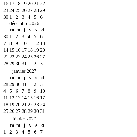
16
17
18
19
20
21
22
23
24
25
26
27
28
29
30
1
2
3
4
5
6
décembre 2026
l
m
m
j
v
s
d
30
1
2
3
4
5
6
7
8
9
10
11
12
13
14
15
16
17
18
19
20
21
22
23
24
25
26
27
28
29
30
31
1
2
3
janvier 2027
l
m
m
j
v
s
d
28
29
30
31
1
2
3
4
5
6
7
8
9
10
11
12
13
14
15
16
17
18
19
20
21
22
23
24
25
26
27
28
29
30
31
février 2027
l
m
m
j
v
s
d
1
2
3
4
5
6
7