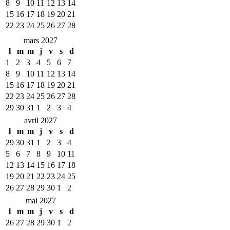
8
9
10
11
12
13
14
15
16
17
18
19
20
21
22
23
24
25
26
27
28
mars 2027
l
m
m
j
v
s
d
1
2
3
4
5
6
7
8
9
10
11
12
13
14
15
16
17
18
19
20
21
22
23
24
25
26
27
28
29
30
31
1
2
3
4
avril 2027
l
m
m
j
v
s
d
29
30
31
1
2
3
4
5
6
7
8
9
10
11
12
13
14
15
16
17
18
19
20
21
22
23
24
25
26
27
28
29
30
1
2
mai 2027
l
m
m
j
v
s
d
26
27
28
29
30
1
2