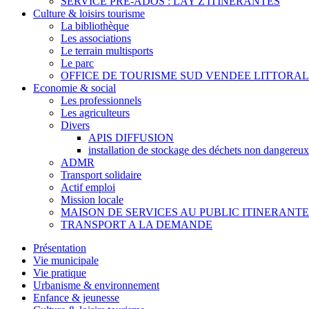
SERVICE PRE-ADOS : LAY Z'ITINERANTES
Culture & loisirs tourisme
La bibliothèque
Les associations
Le terrain multisports
Le parc
OFFICE DE TOURISME SUD VENDEE LITTORAL
Economie & social
Les professionnels
Les agriculteurs
Divers
APIS DIFFUSION
installation de stockage des déchets non dangereux
ADMR
Transport solidaire
Actif emploi
Mission locale
MAISON DE SERVICES AU PUBLIC ITINERANTE
TRANSPORT A LA DEMANDE
Présentation
Vie municipale
Vie pratique
Urbanisme & environnement
Enfance & jeunesse