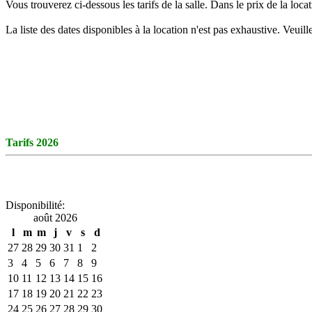
Vous trouverez ci-dessous les tarifs de la salle. Dans le prix de la loca
La liste des dates disponibles à la location n'est pas exhaustive. Veuil
Tarifs 2026
Disponibilité:
août 2026
l
m
m
j
v
s
d
27
28
29
30
31
1
2
3
4
5
6
7
8
9
10
11
12
13
14
15
16
17
18
19
20
21
22
23
24
25
26
27
28
29
30