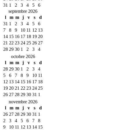
31
1
2
3
4
5
6
septembre 2026
l
m
m
j
v
s
d
31
1
2
3
4
5
6
7
8
9
10
11
12
13
14
15
16
17
18
19
20
21
22
23
24
25
26
27
28
29
30
1
2
3
4
octobre 2026
l
m
m
j
v
s
d
28
29
30
1
2
3
4
5
6
7
8
9
10
11
12
13
14
15
16
17
18
19
20
21
22
23
24
25
26
27
28
29
30
31
1
novembre 2026
l
m
m
j
v
s
d
26
27
28
29
30
31
1
2
3
4
5
6
7
8
9
10
11
12
13
14
15